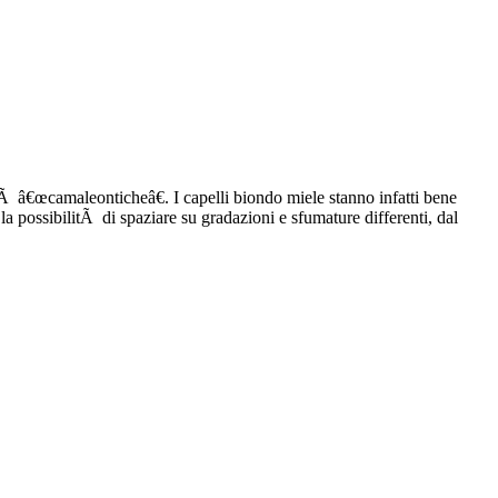
Ã â€œcamaleonticheâ€. I capelli biondo miele stanno infatti bene
e la possibilitÃ di spaziare su gradazioni e sfumature differenti, dal