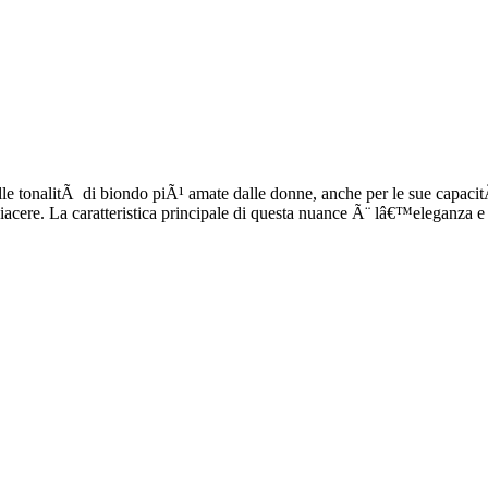
le tonalitÃ di biondo piÃ¹ amate dalle donne, anche per le sue capacit
i a piacere. La caratteristica principale di questa nuance Ã¨ lâ€™eleganza 