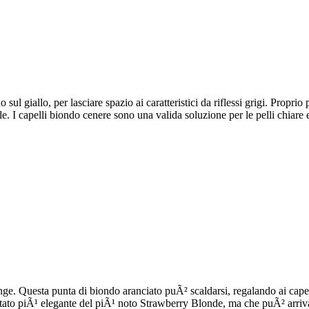
ul giallo, per lasciare spazio ai caratteristici da riflessi grigi. Propri
le. I capelli biondo cenere sono una valida soluzione per le pelli chiare
ge. Questa punta di biondo aranciato puÃ² scaldarsi, regalando ai capell
ltato piÃ¹ elegante del piÃ¹ noto Strawberry Blonde, ma che puÃ² arrivar