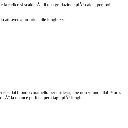
a: la radice si scalderÃ di una gradazione piÃ¹ calda, per, poi,
o attraversa proprio sulle lunghezze.
erisce dal biondo caramello per i riflessi, che non virano allâ€™oro,
i. Ãˆ la nuance perfetta per i tagli piÃ¹ lunghi.