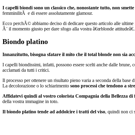
I capelli biondi sono un classico che, nonostante tutto, non smette
femminilitÃ e di essere assolutamente glamour.
Ecco perchÃ© abbiamo deciso di dedicare questo articolo alle ultime no
Ã¨ il momento giusto per dare sfogo alla vostra â€œblonde attitudeâ€.
Biondo platino
Innanzitutto, bisogna sfatare il mito che il total blonde non sia acce
I capelli biondissimi, infatti, possono essere scelti anche dalle brune,
acclamati da tutti i critici.
Il processo per ottenere un risultato pieno varia a seconda della base d
La decolorazione o lo schiarimento
sono processi che tendono a stres
Affidatevi quindi al vostro colorista Compagnia della Bellezza di 
della vostra immagine in toto.
Il biondo platino tende ad addolcire i tratti del viso
, quindi non ci 