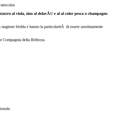
watercolor.
™azzurro al viola, sino al delavÃ© e al al color pesca o champagne
.
 stagione fredda e hanno la particolaritÃ di essere assolutamente
lor Compagnia della Bellezza.
ionale.