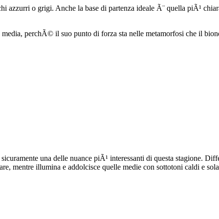
hi azzurri o grigi. Anche la base di partenza ideale Ã¨ quella piÃ¹ chiar
 media, perchÃ© il suo punto di forza sta nelle metamorfosi che il biond
o sicuramente una delle nuance piÃ¹ interessanti di questa stagione. Diff
re, mentre illumina e addolcisce quelle medie con sottotoni caldi e solar