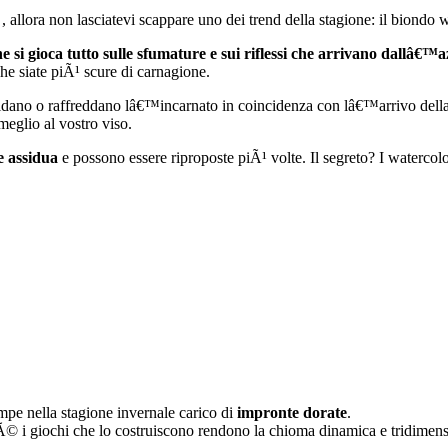
 , allora non lasciatevi scappare uno dei trend della stagione: il biondo 
che si gioca tutto sulle sfumature e sui riflessi che arrivano dallâ€
che siate piÃ¹ scure di carnagione.
scaldano o raffreddano lâ€™incarnato in coincidenza con lâ€™arrivo della
 meglio al vostro viso.
e assidua
e possono essere riproposte piÃ¹ volte. Il segreto? I waterco
mpe nella stagione invernale carico di
impronte dorate
.
hÃ© i giochi che lo costruiscono rendono la chioma dinamica e tridimens