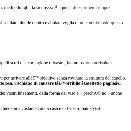
ti, medi o lunghi, la sicurezza Ã¨ quella di esprimere sempre
vi sentiate bionde dentro e abbiate voglia di un cambio look, questo
pelli scuri e la carnagione olivastra, hanno osato con risultati
re per arrivare allâ€™obiettivo senza rovinare la struttura del capello.
ttolosa, rischiano di causare lâ€™orribile â€œeffetto pagliaâ€.
dei vostri lineamenti, della forma del viso e – perchÃ© no – anche
chiede una costante cura a casa e dal vostro hair stylist.