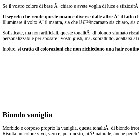
Se il vostro colore di base Ã¨ chiaro e avete voglia di luce e sfiziositÃ
Il segreto che rende queste nuance diverse dalle altre Ã¨ il fatto 
Illuminare il volto Ã¨ il mantra, sia che lâ€™incarnato sia chiaro, sia 
Sofisticate, ma non artificiali, queste tonalitÃ di biondo sfumato ri
personalizzabile per sposare i vostri gusti, ma, soprattutto, adattarsi al
Inoltre,
si tratta di colorazioni che non richiedono una hair routin
Biondo vaniglia
Morbido e corposo proprio la vaniglia, questa tonalitÃ di biondo irro
Risulta un colore vivo, vero e, per questo, piÃ¹ naturale, anche perc