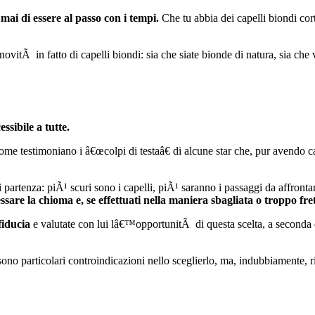
 mai di essere al passo con i tempi.
Che tu abbia dei capelli biondi cor
vitÃ in fatto di capelli biondi: sia che siate bionde di natura, sia che 
ssibile a tutte.
 come testimoniano i â€œcolpi di testaâ€ di alcune star che, pur avendo ca
i partenza: piÃ¹ scuri sono i capelli, piÃ¹ saranno i passaggi da affronta
sare la chioma e, se effettuati nella maniera sbagliata o troppo fre
fiducia
e valutate con lui lâ€™opportunitÃ di questa scelta, a seconda 
sono particolari controindicazioni nello sceglierlo, ma, indubbiamente, ri