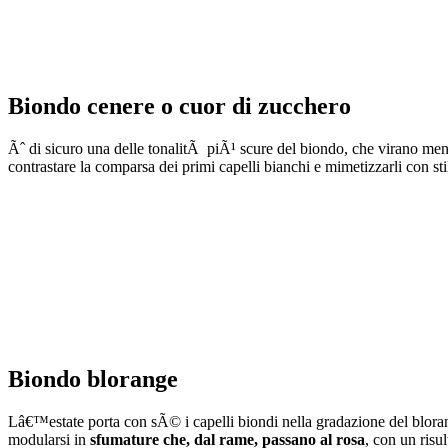
Biondo cenere o cuor di zucchero
Ãˆ di sicuro una delle tonalitÃ piÃ¹ scure del biondo, che virano meno s
contrastare la comparsa dei primi capelli bianchi e mimetizzarli con sti
Biondo blorange
Lâ€™estate porta con sÃ© i capelli biondi nella gradazione del bloran
modularsi in
sfumature che, dal rame, passano al rosa
, con un risu