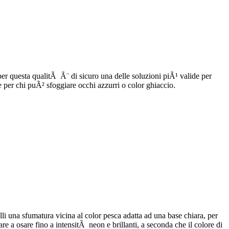
o per questa qualitÃ Ã¨ di sicuro una delle soluzioni piÃ¹ valide per
 e per chi puÃ² sfoggiare occhi azzurri o color ghiaccio.
i una sfumatura vicina al color pesca adatta ad una base chiara, per
e a osare fino a intensitÃ neon e brillanti, a seconda che il colore di