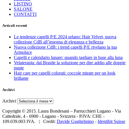
LISTINO
SALONE
CONTATTI
Articoli recenti
Le tendenze capelli P/E 2024 urlano: Hair Velvet, nuova
collezione CdB all’insegna di eleganza e bellezza
Nuova collezione CdB: i trend capelli P/E rivelano la tua
Armoluce
Capelli e calendario lunare: quando tagliare in base alla luna
Velaterapia: dal Brasile la soluzione per dire addio alle doppie
punte
Hair care per capelli colorati: coccole mirate per un look
brillante
Archivi
Archivi
Copyright © 2015. Laura Bondesani – Parrucchieri Lugano - Via
Cattedrale, 4 - 6900 - Lugano - Svizzera - P.IVA: CHE -
109.039.003 IVA. | Credit:
Davide Guglielmino
-
Identibit Suisse