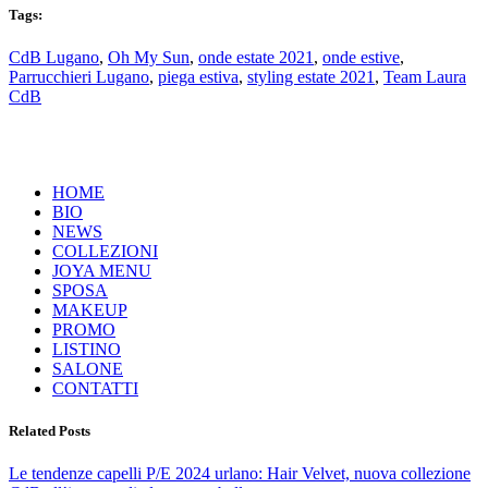
Tags:
CdB Lugano
,
Oh My Sun
,
onde estate 2021
,
onde estive
,
Parrucchieri Lugano
,
piega estiva
,
styling estate 2021
,
Team Laura
CdB
HOME
BIO
NEWS
COLLEZIONI
JOYA MENU
SPOSA
MAKEUP
PROMO
LISTINO
SALONE
CONTATTI
Related Posts
Le tendenze capelli P/E 2024 urlano: Hair Velvet, nuova collezione