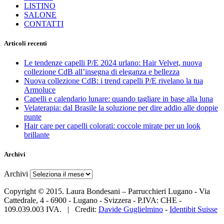
LISTINO
SALONE
CONTATTI
Articoli recenti
Le tendenze capelli P/E 2024 urlano: Hair Velvet, nuova
collezione CdB all’insegna di eleganza e bellezza
Nuova collezione CdB: i trend capelli P/E rivelano la tua
Armoluce
Capelli e calendario lunare: quando tagliare in base alla luna
Velaterapia: dal Brasile la soluzione per dire addio alle doppie
punte
Hair care per capelli colorati: coccole mirate per un look
brillante
Archivi
Archivi
Copyright © 2015. Laura Bondesani – Parrucchieri Lugano - Via
Cattedrale, 4 - 6900 - Lugano - Svizzera - P.IVA: CHE -
109.039.003 IVA. | Credit:
Davide Guglielmino
-
Identibit Suisse