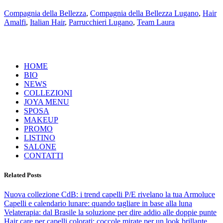
Compagnia della Bellezza
,
Compagnia della Bellezza Lugano
,
Hair
Amalfi
,
Italian Hair
,
Parrucchieri Lugano
,
Team Laura
HOME
BIO
NEWS
COLLEZIONI
JOYA MENU
SPOSA
MAKEUP
PROMO
LISTINO
SALONE
CONTATTI
Related Posts
Nuova collezione CdB: i trend capelli P/E rivelano la tua Armoluce
Capelli e calendario lunare: quando tagliare in base alla luna
Velaterapia: dal Brasile la soluzione per dire addio alle doppie punte
Hair care per capelli colorati: coccole mirate per un look brillante